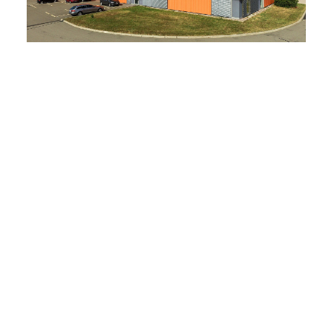
Immagine: Stabilimento di produzione QUNDIS
Ulteriori immagini e informazioni sui 